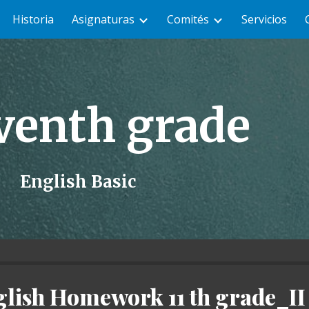
Historia
Asignaturas
Comités
Servicios
ip to main content
Skip to navigat
ven
th grade
English Basic
lish Homework 11 th grade_II